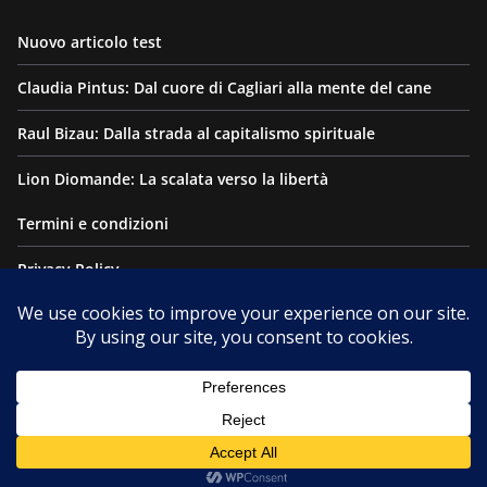
Nuovo articolo test
Claudia Pintus: Dal cuore di Cagliari alla mente del cane
Raul Bizau: Dalla strada al capitalismo spirituale
Lion Diomande: La scalata verso la libertà
Termini e condizioni
Privacy Policy
Esonero di Responsabilità
Copyright © 2026
THE DIGITAL MOON
. Tutti i diritti riservati.
Tema:
ColorMag
di ThemeGrill. Powered by
WordPress
.