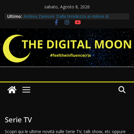
Salta
sabato, Agosto 8, 2026
al
Ultimo:
Andrea Zannoni: Dalla timidezza ai milioni di
contenuto
visualizzazioni
Lion Diomande: La scalata verso la libertà
Intervista a Diandra Elettra: Tra le pagine di un libro e
il mistero di Dead Star
Intervista Claudia: Dai numeri al campo
Intervista a Clelia: A una giornalista pubblicista
Serie TV
Scopri qui le ultime novità sulle Serie TV, talk show, etc oppure