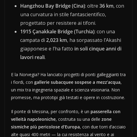
Hangzhou Bay Bridge (Cina)
: oltre
36 km
, con
una curvatura in stile fantascientifico,
progettato per resistere ai tifoni.
1915 Çanakkale Bridge (Turchia)
: con una
campata di
2,023 km
, ha sorpassato l’Akashi
giapponese e l’ha fatto
in soli cinque anni di
lavori reali
.
E la Norvegia? Ha lanciato progetti di ponti galleggianti tra
i fiordi, con
gallerie subacquee sospese a mezz’acqua
,
un mix tra ingegneria spaziale e scienza visionaria. Non
promesse, ma prototipi già testati e opere in costruzione.
Il ponte di Messina, per confronto, è un
passerella con
velleità napoleoniche
, costruita su una delle
zone
sismiche più pericolose d’Europa
, con due torri d’acciaio
alte quasi 400 metri — la cui resistenza al vento e ai