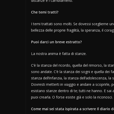
distanze e i cambiamenti.
Che temi tratti?
I temi trattati sono molti. Se dovessi sceglierne uno, 
bellezza delle proprie fragilità, la speranza, il cor
Puoi darci un breve estratto?
La nostra anima è fatta di stanze.
C’è la stanza del ricordo, quella del rimorso, la st
sono andate. C’è la stanza dei sogni e quella dei fal
stanza dell’infanzia, la stanza dell’adolescenza, la 
Dovresti metterti in viaggio e andare a scoprirle,
esistano stanze dentro di te; tutti ne hanno. E sai 
puoi crearla. O forse esiste già e solo la riconosci
Come mai sei stata ispirata a scrivere Il diario de