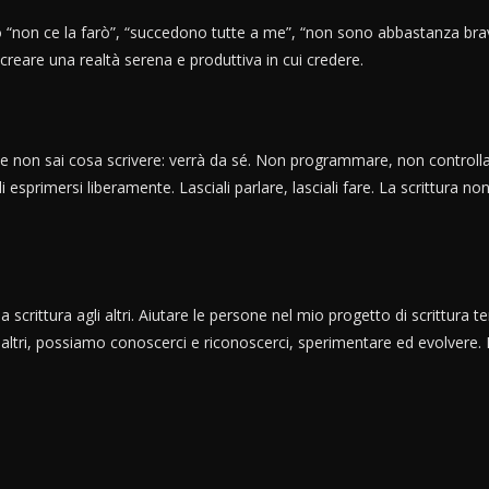
po “non ce la farò”, “succedono tutte a me”, “non sono abbastanza brava
 creare una realtà serena e produttiva in cui credere.
se non sai cosa scrivere: verrà da sé. Non programmare, non controllare i
di esprimersi liberamente. Lasciali parlare, lasciali fare. La scrittura 
 scrittura agli altri. Aiutare le persone nel mio progetto di scrittura t
 altri, possiamo conoscerci e riconoscerci, sperimentare ed evolvere. 