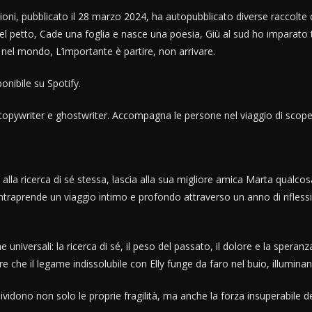
zioni, pubblicato il 28 marzo 2024, ha autopubblicato diverse raccolte 
 nel petto, Cade una foglia e nasce una poesia, Giù al sud ho imparat
 nel mondo, L’importante è partire, non arrivare.
onibile su Spotify.
, copywriter e ghostwriter. Accompagna le persone nel viaggio di scopert
a ricerca di sé stessa, lascia alla sua migliore amica Marta qualcosa d
 intraprende un viaggio intimo e profondo attraverso un anno di rifles
e universali: la ricerca di sé, il peso del passato, il dolore e la spera
e che il legame indissolubile con Elly funge da faro nel buio, illuminan
vidono non solo le proprie fragilità, ma anche la forza insuperabile de