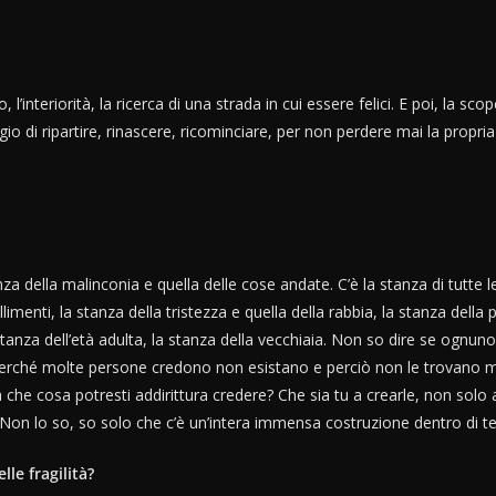
l’interiorità, la ricerca di una strada in cui essere felici. E poi, la scop
aggio di ripartire, rinascere, ricominciare, per non perdere mai la propri
anza della malinconia e quella delle cose andate. C’è la stanza di tutte 
limenti, la stanza della tristezza e quella della rabbia, la stanza della
stanza dell’età adulta, la stanza della vecchiaia. Non so dire se ognuno
 perché molte persone credono non esistano e perciò non le trovano ma
a che cosa potresti addirittura credere? Che sia tu a crearle, non solo 
. Non lo so, so solo che c’è un’intera immensa costruzione dentro di te
lle fragilità?