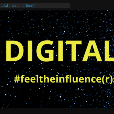
 timidezza ai milioni di visualizzazioni
alata verso la libertà
lettra: Tra le pagine di un libro e il
r
Dai numeri al campo
 una giornalista pubblicista